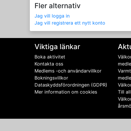
Fler alternativ
Jag vill logga in
Jag vill registrera ett nytt konto
Viktiga länkar
Aktu
Boka aktivitet
Välko
Kontakta oss
medle
Medlems -och användarvillkor
Varmt
Bokningsvillkor
medle
Dataskyddsförordningen (GDPR)
Välko
Mer information om cookies
Till a
Välko
årsmö