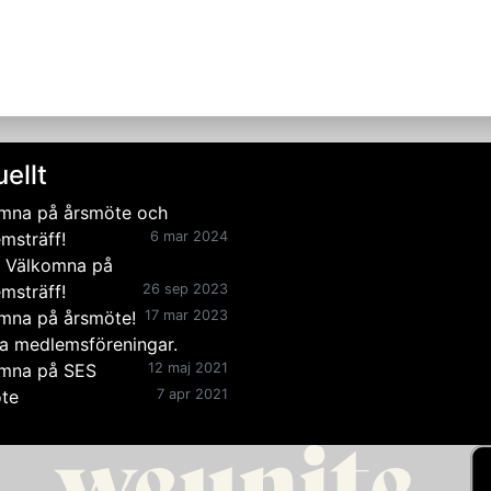
ellt
mna på årsmöte och
msträff!
6 mar 2024
 Välkomna på
msträff!
26 sep 2023
mna på årsmöte!
17 mar 2023
lla medlemsföreningar.
mna på SES
12 maj 2021
te
7 apr 2021